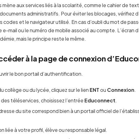
s mène aux services liés à la scolarité, comme le cahier de text
documents administratifs. Pour éviter les blocages, vérifiez d
des codes et le navigateur utilisé. En cas d’oubli du mot de pas
e e-mail ou le numéro de mobile associé au compte. L’écran d
démie, mais le principe reste le même.
céder à la page de connexion d’Educo
ir le bon portail d’authentification.
du collège ou du lycée, cliquez sur le lien
ENT
ou
Connexion
.
 des téléservices, choisissez l’entrée
Educonnect
.
adresse du site correspond bien à un portail officiel de l’établ
n liée à votre profil, élève ou responsable légal.