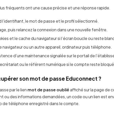
plus fréquents ont une cause précise et une réponse rapide.
 l’identifiant, le mot de passe et le profil sélectionné.
page, puis relancez la connexion dans une nouvelle fenêtre.
kies et le cache du navigateur si l’écran boucle ou reste blan
e navigateur ou un autre appareil, ordinateur puis téléphone.
istence d’une maintenance signalée sur le portail de l’établis
ecrétariat ou le référent numérique si le compte reste bloqué
upérer son mot de passe Educonnect ?
passe par le lien
mot de passe oublié
affiché sur la page de 
fiant ou des informations demandées, un code ou un lien est en
ro de téléphone enregistré dans le compte.