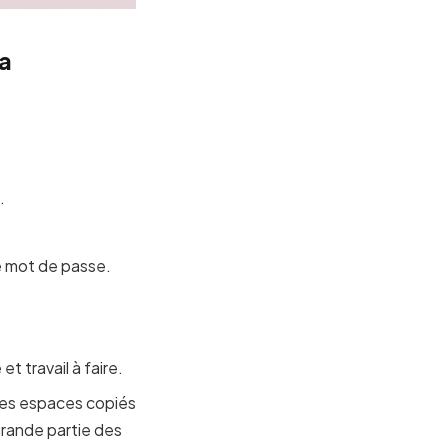
ia
.
le mot de passe.
t travail à faire.
 les espaces copiés
grande partie des