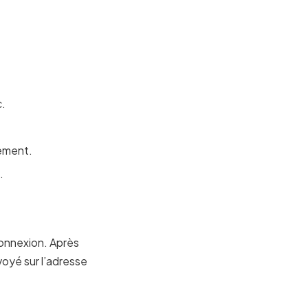
c.
sement.
.
connexion. Après
voyé sur l’adresse