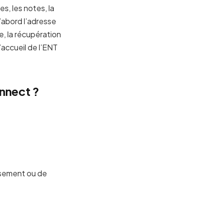
es, les notes, la
’abord l’adresse
se, la récupération
’accueil de l’ENT
nnect ?
issement ou de