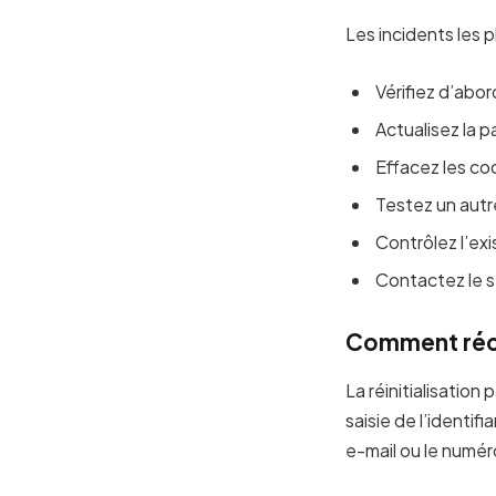
Les incidents les 
Vérifiez d’abord
Actualisez la 
Effacez les coo
Testez un autr
Contrôlez l’ex
Contactez le s
Comment réc
La réinitialisation 
saisie de l’identi
e-mail ou le numé