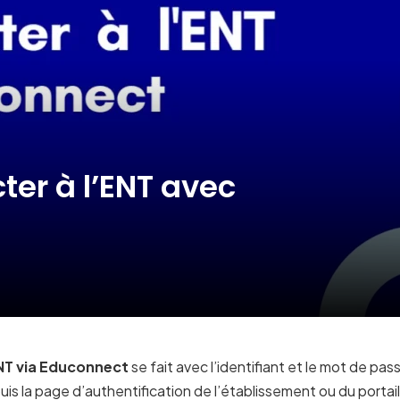
er à l’ENT avec
NT via Educonnect
se fait avec l’identifiant et le mot de p
uis la page d’authentification de l’établissement ou du portail