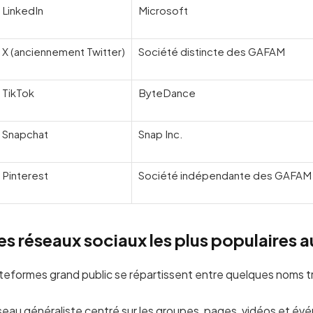
LinkedIn
Microsoft
X (anciennement Twitter)
Société distincte des GAFAM
TikTok
ByteDance
Snapchat
Snap Inc.
Pinterest
Société indépendante des GAFAM
es réseaux sociaux les plus populaires a
ateformes grand public se répartissent entre quelques noms t
éseau généraliste centré sur les groupes, pages, vidéos et é