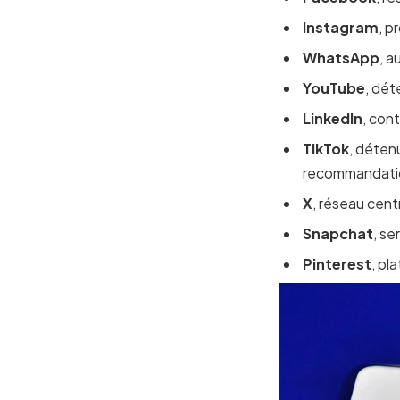
Instagram
, p
WhatsApp
, a
YouTube
, dét
LinkedIn
, con
TikTok
, déten
recommandati
X
, réseau centr
Snapchat
, se
Pinterest
, pl