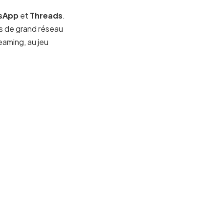
sApp
et
Threads
.
s de grand réseau
eaming, au jeu