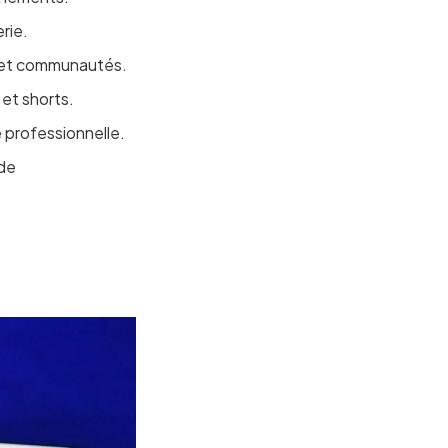
erie.
s et communautés.
 et shorts.
e professionnelle.
 de
.