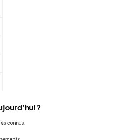
ujourd’hui ?
rès connus.
vénements.