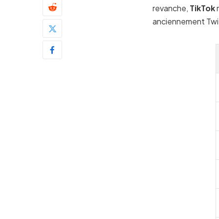
revanche,
TikTok
n
anciennement Twitte