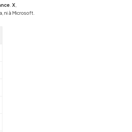
ance
.
X
,
, ni à Microsoft.