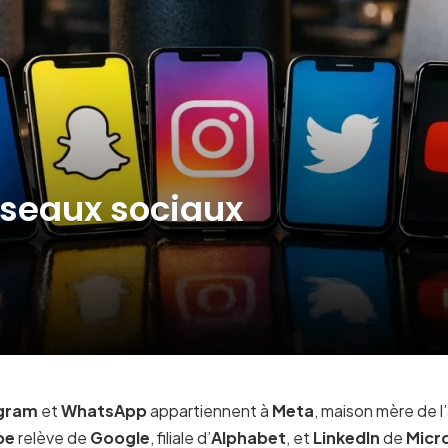
éseaux sociaux
agram
et
WhatsApp
appartiennent à
Meta
, maison mère de 
be
relève de
Google
, filiale d’
Alphabet
, et
LinkedIn
de
Micr