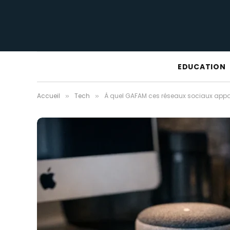
EDUCATION
Accueil
Tech
À quel GAFAM ces réseaux sociaux appar
»
»